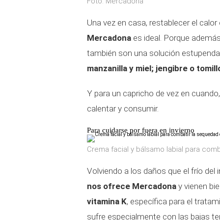
Foto: Mercadona
Una vez en casa, restablecer el calor
Mercadona
es ideal. Porque además 
también son una solución estupenda 
manzanilla y miel; jengibre o tomi
Y para un capricho de vez en cuando
calentar y consumir.
Para cuidarse por fuera en invierno
Crema facial y bálsamo labial para comb
Volviendo a los daños que el frío del i
nos ofrece Mercadona
y vienen bie
vitamina K
, específica para el tratam
sufre especialmente con las bajas t