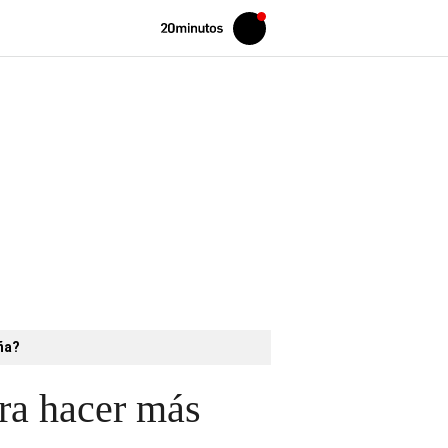
Volver
Iniciar
a
sesión
20MINUTOS.ES
aña?
ra hacer más