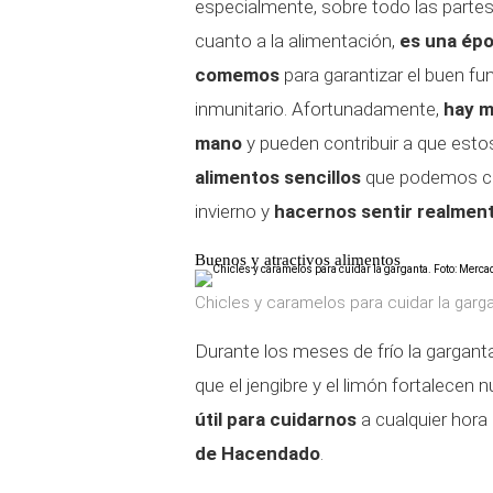
especialmente, sobre todo las parte
cuanto a la alimentación,
es una épo
comemos
para garantizar el buen fu
inmunitario. Afortunadamente,
hay m
mano
y pueden contribuir a que esto
alimentos sencillos
que podemos co
invierno y
hacernos sentir realment
Buenos y atractivos alimentos
Chicles y caramelos para cuidar la garg
Durante los meses de frío la garganta
que el jengibre y el limón fortalecen 
útil para cuidarnos
a cualquier hora
de Hacendado
.