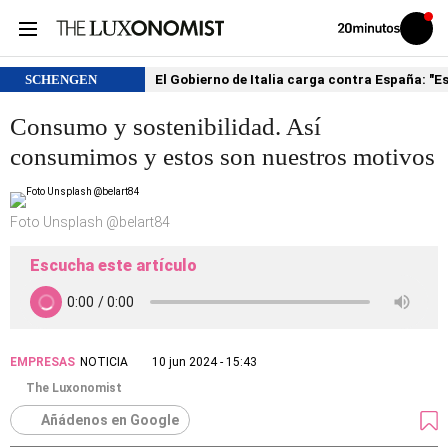
Volver
Iniciar
a
sesión
20MINUTOS.ES
SCHENGEN
El Gobierno de Italia carga contra España: "
Consumo y sostenibilidad. Así
consumimos y estos son nuestros motivos
Foto Unsplash @belart84
Escucha este artículo
EMPRESAS
NOTICIA
10 jun 2024 - 15:43
The Luxonomist
Añádenos en Google