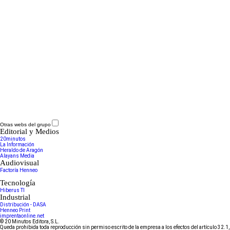
Otras webs del grupo
Editorial y Medios
20minutos
La Información
Heraldo de Aragón
Alayans Media
Audiovisual
Factoría Henneo
Tecnología
Hiberus TI
Industrial
Distribución - DASA
Henneo Print
imprentaonline.net
© 20 Minutos Editora, S.L.
Queda prohibida toda reproducción sin permiso escrito de la empresa a los efectos del artículo 32.1,