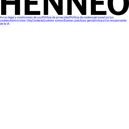
Aviso legal y condiciones de uso
Política de privacidad
Política de cookies
personaliza tus
cookies
Administrar Utiq
Contacto
Quiénes somos
Buenas prácticas periodísticas
Uso responsable
de la IA