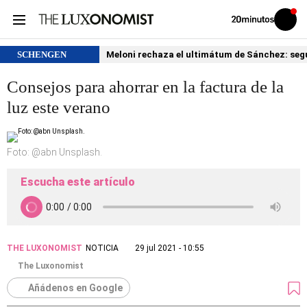
Volver
Iniciar
a
sesión
20MINUTOS.ES
SCHENGEN
Meloni rechaza el ultimátum de Sánchez: segu
Consejos para ahorrar en la factura de la
luz este verano
Foto: @abn Unsplash.
Escucha este artículo
THE LUXONOMIST
NOTICIA
29 jul 2021 - 10:55
The Luxonomist
Añádenos en Google