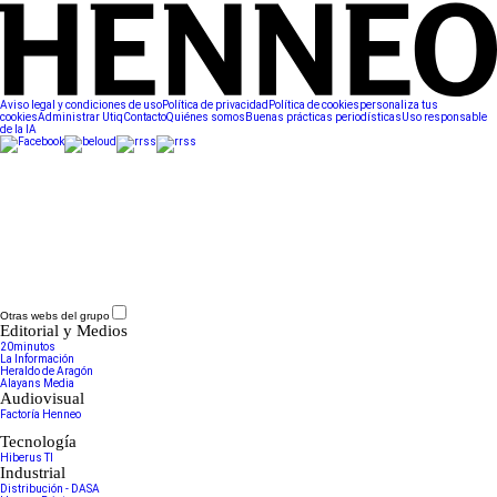
Aviso legal y condiciones de uso
Política de privacidad
Política de cookies
personaliza tus
cookies
Administrar Utiq
Contacto
Quiénes somos
Buenas prácticas periodísticas
Uso responsable
de la IA
Otras webs del grupo
Editorial y Medios
20minutos
La Información
Heraldo de Aragón
Alayans Media
Audiovisual
Factoría Henneo
Tecnología
Hiberus TI
Industrial
Distribución - DASA