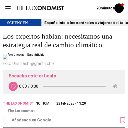
Volver
Iniciar
a
sesión
20MINUTOS.ES
SCHENGEN
España inicia los controles a viajeros de Itali
Los expertos hablan: necesitamos una
estrategia real de cambio climático
Foto Unsplash @grantritchie
Escucha este artículo
THE LUXONOMIST
NOTICIA
22 feb 2023 - 13:20
The Luxonomist
Añádenos en Google