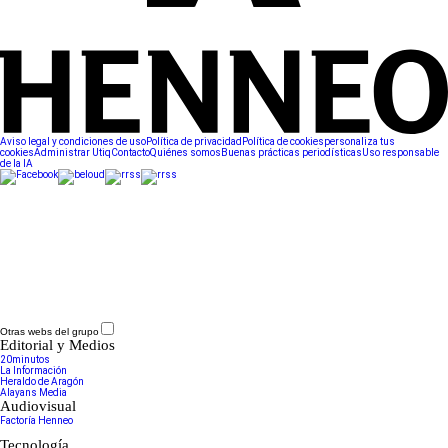
Aviso legal y condiciones de uso
Política de privacidad
Política de cookies
personaliza tus
cookies
Administrar Utiq
Contacto
Quiénes somos
Buenas prácticas periodísticas
Uso responsable
de la IA
Otras webs del grupo
Editorial y Medios
20minutos
La Información
Heraldo de Aragón
Alayans Media
Audiovisual
Factoría Henneo
Tecnología