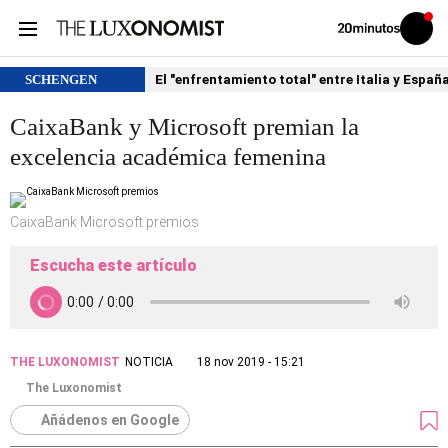
Volver
Iniciar
a
sesión
20MINUTOS.ES
SCHENGEN
El "enfrentamiento total" entre Italia y Españ
CaixaBank y Microsoft premian la
excelencia académica femenina
CaixaBank Microsoft premios
Escucha este artículo
THE LUXONOMIST
NOTICIA
18 nov 2019 - 15:21
The Luxonomist
Añádenos en Google